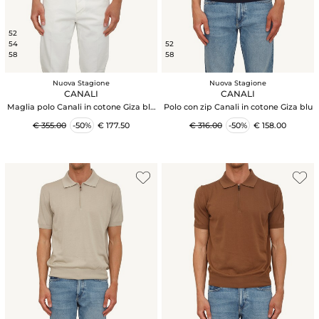
52
54
52
58
58
Nuova Stagione
Nuova Stagione
CANALI
CANALI
Maglia polo Canali in cotone Giza blu
Polo con zip Canali in cotone Giza blu
viola
€ 355.00
-50%
€ 177.50
€ 316.00
-50%
€ 158.00