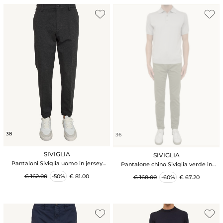
38
36
SIVIGLIA
SIVIGLIA
Pantaloni Siviglia uomo in jersey
Pantalone chino Siviglia verde in
stretch grigio
cotone
€ 162.00
-50%
€ 81.00
€ 168.00
-60%
€ 67.20