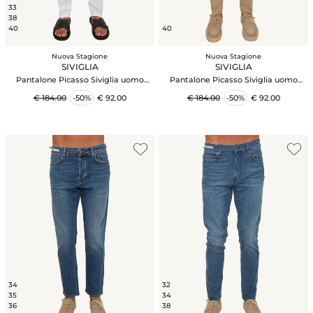
33
38
40
40
Nuova Stagione
Nuova Stagione
SIVIGLIA
SIVIGLIA
Pantalone Picasso Siviglia uomo
Pantalone Picasso Siviglia uomo
misto viscosa e lino bianchi
misto viscosa e lino beige
€ 184.00
-50%
€ 92.00
€ 184.00
-50%
€ 92.00
34
32
35
34
36
38