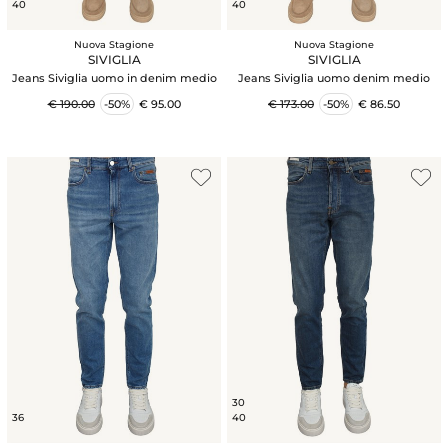
40
40
Nuova Stagione
Nuova Stagione
SIVIGLIA
SIVIGLIA
Jeans Siviglia uomo in denim medio
Jeans Siviglia uomo denim medio
€ 190.00
-50%
€ 95.00
€ 173.00
-50%
€ 86.50
30
36
40