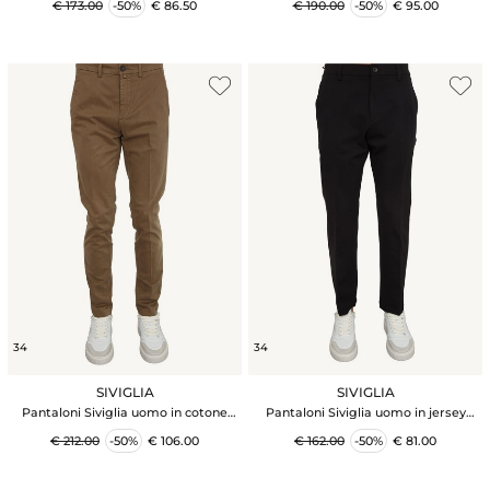
€ 173.00
-50%
€ 86.50
€ 190.00
-50%
€ 95.00
34
34
SIVIGLIA
SIVIGLIA
Pantaloni Siviglia uomo in cotone
Pantaloni Siviglia uomo in jersey
flanellato cammello
stretch nero
€ 212.00
-50%
€ 106.00
€ 162.00
-50%
€ 81.00