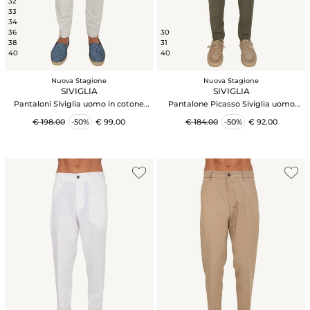
32
33
34
36
30
38
31
40
40
Nuova Stagione
Nuova Stagione
SIVIGLIA
SIVIGLIA
Pantaloni Siviglia uomo in cotone
Pantalone Picasso Siviglia uomo
grigio ghiaccio
misto viscosa e lino verde
€ 198.00
-50%
€ 99.00
€ 184.00
-50%
€ 92.00