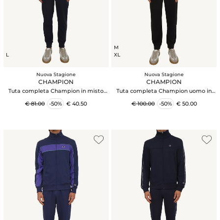
M
L
XL
Nuova Stagione
Nuova Stagione
CHAMPION
CHAMPION
Tuta completa Champion in misto
Tuta completa Champion uomo in
cotone grigia e blu
misto cotone verde e nera
€ 81.00
-50%
€ 40.50
€ 100.00
-50%
€ 50.00