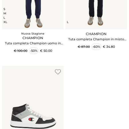
S
M
L
XL
L
CHAMPION
Nuova Stagione
CHAMPION
Tuta completa Champion in misto
Tuta completa Champion uomo in
cotone blu
€ 87.00
-60%
€ 34.80
misto cotone blu
€ 100.00
-50%
€ 50.00