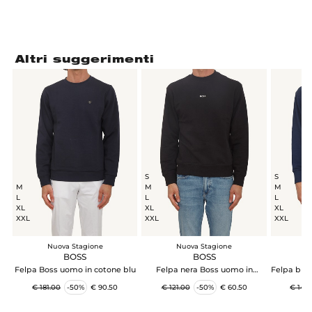
Altri suggerimenti
S
S
M
M
M
L
L
L
XL
XL
XL
XXL
XXL
XXL
Nuova Stagione
Nuova Stagione
N
BOSS
BOSS
Felpa Boss uomo in cotone blu
Felpa nera Boss uomo in
Felpa blu
cotone
€ 181.00
-50%
€ 90.50
€ 121.00
-50%
€ 60.50
€ 141.