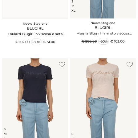
S
M
XL
Nuova Stagione
Nuova Stagione
BLUGIRL
BLUGIRL
Maglia Blugirl in misto viscosa
Foulard Blugirl in viscosa e seta
stampa pizzo
animalier leopardo
€ 206.00
-50%
€ 103.00
€ 102.00
-50%
€ 51.00
S
M
S