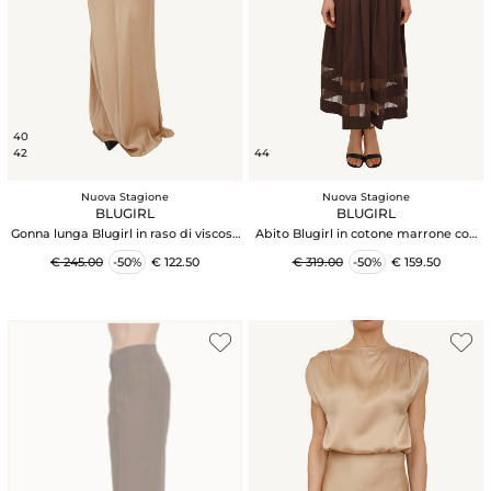
40
42
44
Nuova Stagione
Nuova Stagione
BLUGIRL
BLUGIRL
Gonna lunga Blugirl in raso di viscosa
Abito Blugirl in cotone marrone con
cammello
pizzo
€ 245.00
-50%
€ 122.50
€ 319.00
-50%
€ 159.50