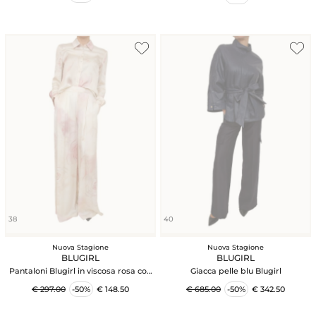
38
40
Nuova Stagione
Nuova Stagione
BLUGIRL
BLUGIRL
Pantaloni Blugirl in viscosa rosa con
Giacca pelle blu Blugirl
stampa rose in tono
€ 297.00
-50%
€ 148.50
€ 685.00
-50%
€ 342.50