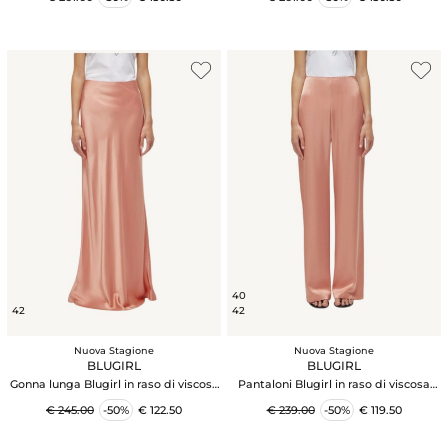
40
42
42
Nuova Stagione
Nuova Stagione
BLUGIRL
BLUGIRL
Gonna lunga Blugirl in raso di viscosa
Pantaloni Blugirl in raso di viscosa
rosa
rosa
€ 245.00
-50%
€ 122.50
€ 239.00
-50%
€ 119.50