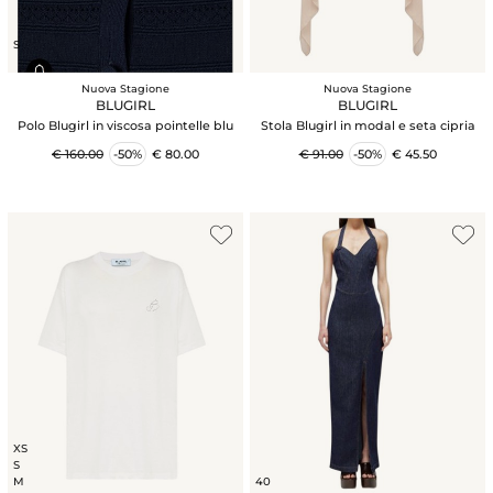
S
Nuova Stagione
Nuova Stagione
BLUGIRL
BLUGIRL
Polo Blugirl in viscosa pointelle blu
Stola Blugirl in modal e seta cipria
€ 160.00
-50%
€ 80.00
€ 91.00
-50%
€ 45.50
XS
S
M
40