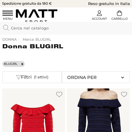
Spedizione gratuita da 180 €
Reso gratuito in Italia
DONNA
Marca: BLUGIRL
Donna BLUGIRL
BLUGIRL
Filtri
(1 attivi)