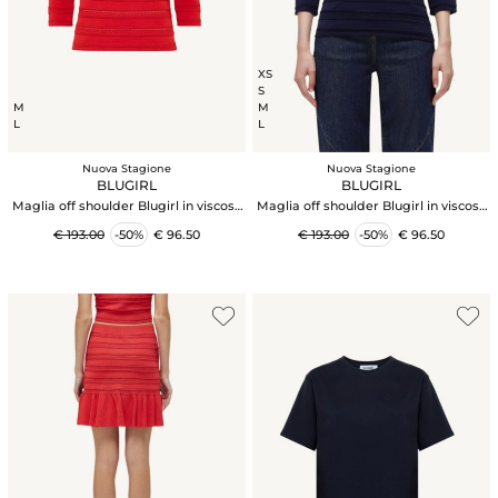
XS
S
M
M
L
L
Nuova Stagione
Nuova Stagione
BLUGIRL
BLUGIRL
Maglia off shoulder Blugirl in viscosa
Maglia off shoulder Blugirl in viscosa
rossa con balza
blu con balza
€ 193.00
-50%
€ 96.50
€ 193.00
-50%
€ 96.50