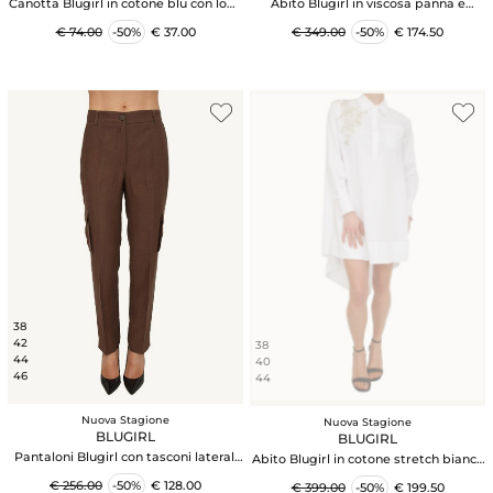
Canotta Blugirl in cotone blu con logo
Abito Blugirl in viscosa panna e
strass
stampa effetto pizzo
€ 74.00
-50%
€ 37.00
€ 349.00
-50%
€ 174.50
38
42
38
44
40
46
44
Nuova Stagione
Nuova Stagione
BLUGIRL
BLUGIRL
Pantaloni Blugirl con tasconi laterali
Abito Blugirl in cotone stretch bianco
in viscosa marrone
e cristalli applicati
€ 256.00
-50%
€ 128.00
€ 399.00
-50%
€ 199.50