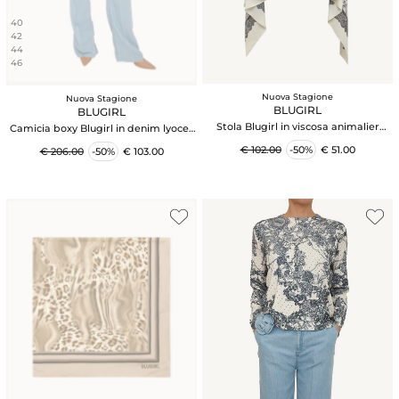
40
42
44
46
Nuova Stagione
Nuova Stagione
BLUGIRL
BLUGIRL
Stola Blugirl in viscosa animalier
Camicia boxy Blugirl in denim lyocell
bianco nero
blu chiaro
€ 102.00
-50%
€ 51.00
€ 206.00
-50%
€ 103.00