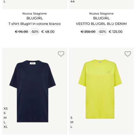
L
44
Nuova Stagione
Nuova Stagione
BLUGIRL
BLUGIRL
T-shirt Blugirl in cotone bianco
VESTITO BLUGIRL BLU DENIM
€ 96.00
-50%
€ 48.00
€ 250.00
-50%
€ 125.00
XS
S
M
S
L
M
XL
L