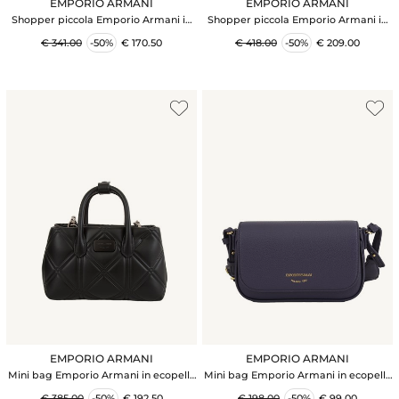
EMPORIO ARMANI
EMPORIO ARMANI
Shopper piccola Emporio Armani in
Shopper piccola Emporio Armani in
ecopelle palmellata rosa nude
ecopelle trapuntata nera
€ 341.00
-50%
€ 170.50
€ 418.00
-50%
€ 209.00
EMPORIO ARMANI
EMPORIO ARMANI
Mini bag Emporio Armani in ecopelle
Mini bag Emporio Armani in ecopelle
nera motivo matelassÉ
martellata viola
€ 385.00
-50%
€ 192.50
€ 198.00
-50%
€ 99.00