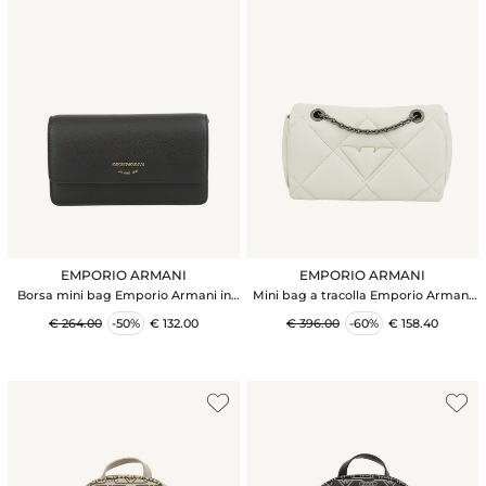
EMPORIO ARMANI
EMPORIO ARMANI
Borsa mini bag Emporio Armani in
Mini bag a tracolla Emporio Armani
pelle bottalata nera con catena oro
con patta effetto nappa matelassé
€ 264.00
-50%
€ 132.00
€ 396.00
-60%
€ 158.40