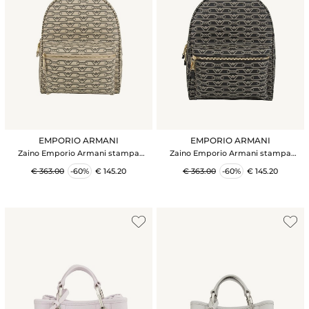
EMPORIO ARMANI
EMPORIO ARMANI
Zaino Emporio Armani stampa
Zaino Emporio Armani stampa
monogram all over ecru-nero
monogram all over nero-ecru
€ 363.00
-60%
€ 145.20
€ 363.00
-60%
€ 145.20