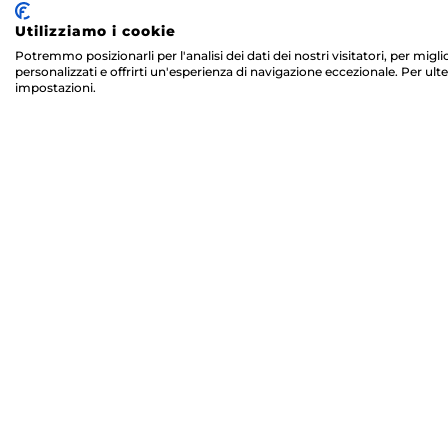
Utilizziamo i cookie
Potremmo posizionarli per l'analisi dei dati dei nostri visitatori, per mig
personalizzati e offrirti un'esperienza di navigazione eccezionale. Per ulte
impostazioni.
RICEVI IL 5% DI SCONTO SUL TU
(*)