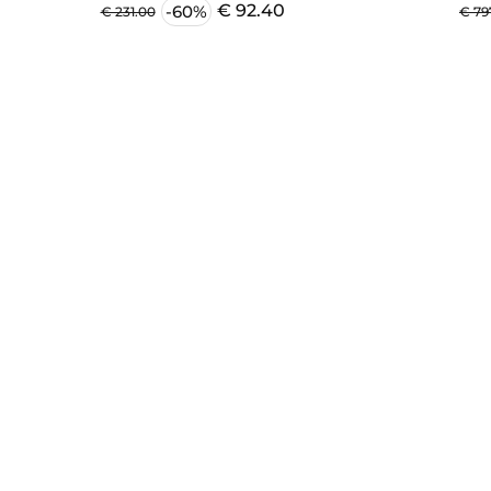
SCERVINO BICOLOR
€ 92.40
-60%
€ 231.00
€ 79