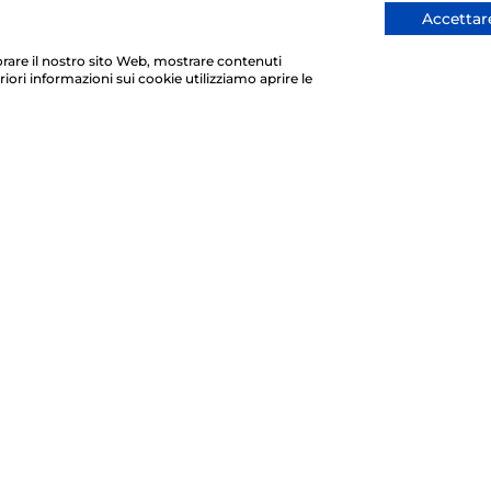
Accettare
liorare il nostro sito Web, mostrare contenuti
riori informazioni sui cookie utilizziamo aprire le
O PRIMO ORDINE
Iscrivendoti accetti di ricever
Privacy Policy
. Puoi annullare 