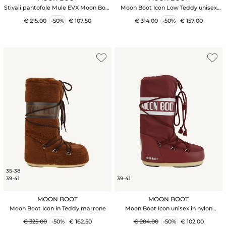
Stivali pantofole Mule EVX Moon Boot
Moon Boot Icon Low Teddy unisex
in pelle scamosciata cammello
cammello
€ 215.00
-50%
€ 107.50
€ 314.00
-50%
€ 157.00
35-38
39-41
39-41
MOON BOOT
MOON BOOT
Moon Boot Icon in Teddy marrone
Moon Boot Icon unisex in nylon
bordeaux
€ 325.00
-50%
€ 162.50
€ 204.00
-50%
€ 102.00