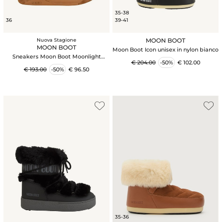
35-38
36
39-41
MOON BOOT
Nuova Stagione
MOON BOOT
Moon Boot Icon unisex in nylon bianco
Sneakers Moon Boot Moonlight
€ 204.00
-50%
€ 102.00
cammello
€ 193.00
-50%
€ 96.50
35-36