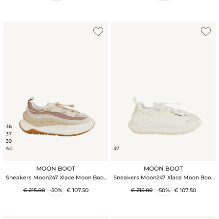
36
37
39
40
37
MOON BOOT
MOON BOOT
Sneakers Moon247 Xlace Moon Boot
Sneakers Moon247 Xlace Moon Boot
in pelle e tessuto beige
in pelle e tessuto bianco
€ 215.00
-50%
€ 107.50
€ 215.00
-50%
€ 107.50