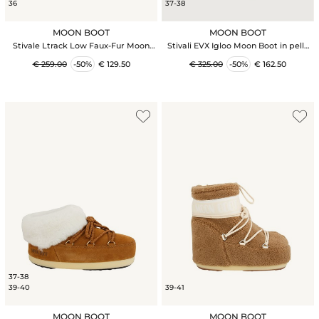
36
37-38
MOON BOOT
MOON BOOT
Stivale Ltrack Low Faux-Fur Moon
Stivali EVX Igloo Moon Boot in pelle
Boot in pelle ed ecopelliccia neri
scamosciata marrone e shearling
€ 259.00
-50%
€ 129.50
€ 325.00
-50%
€ 162.50
37-38
39-40
39-41
MOON BOOT
MOON BOOT