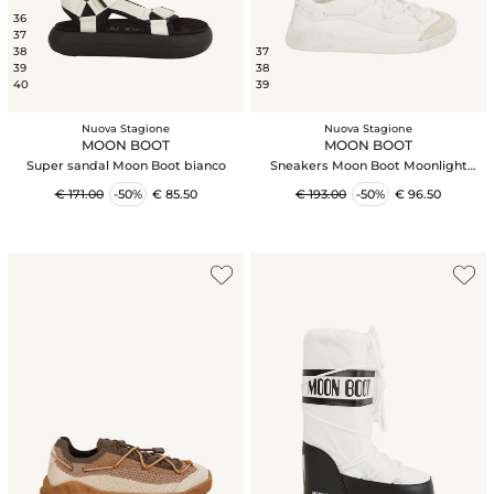
36
37
38
37
39
38
40
39
Nuova Stagione
Nuova Stagione
MOON BOOT
MOON BOOT
Super sandal Moon Boot bianco
Sneakers Moon Boot Moonlight
BIANCA
€ 171.00
-50%
€ 85.50
€ 193.00
-50%
€ 96.50