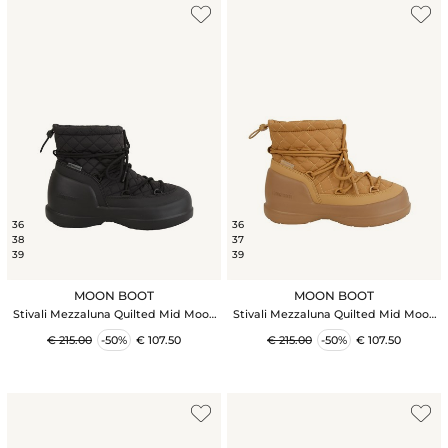
36
36
38
37
39
39
MOON BOOT
MOON BOOT
Stivali Mezzaluna Quilted Mid Moon
Stivali Mezzaluna Quilted Mid Moon
Boot in tessuto nero
Boot in tessuto cammello
€ 215.00
-50%
€ 107.50
€ 215.00
-50%
€ 107.50