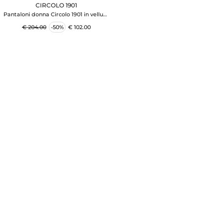
CIRCOLO 1901
Pantaloni donna Circolo 1901 in velluto
bianco
€ 204.00
-50%
€ 102.00