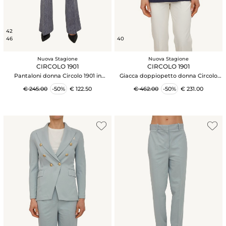
42
46
40
Nuova Stagione
Nuova Stagione
CIRCOLO 1901
CIRCOLO 1901
Pantaloni donna Circolo 1901 in
Giacca doppiopetto donna Circolo
cotone effetto denim
1901 in cotone blu
€ 245.00
-50%
€ 122.50
€ 462.00
-50%
€ 231.00