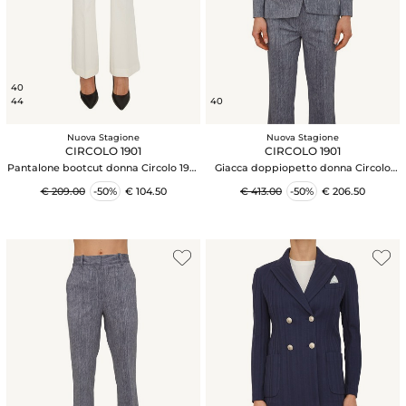
40
44
40
Nuova Stagione
Nuova Stagione
CIRCOLO 1901
CIRCOLO 1901
Pantalone bootcut donna Circolo 1901
Giacca doppiopetto donna Circolo
in jersey bianco
1901 in cotone effetto denim
€ 209.00
-50%
€ 104.50
€ 413.00
-50%
€ 206.50