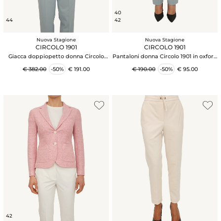
40
44
42
Nuova Stagione
Nuova Stagione
CIRCOLO 1901
CIRCOLO 1901
Giacca doppiopetto donna Circolo
Pantaloni donna Circolo 1901 in oxford
1901 in oxfort celeste
celeste
€ 382.00
-50%
€ 191.00
€ 190.00
-50%
€ 95.00
42