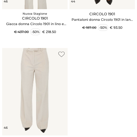
46
44
CIRCOLO 1901
Nuova Stagione
CIRCOLO 1901
Pantaloni donna Circolo 1901 in lana
Giacca donna Circolo 1901 in lino e
vergine crema
€ 187.00
-50%
€ 93.50
cotone rosa
€ 437.00
-50%
€ 218.50
46