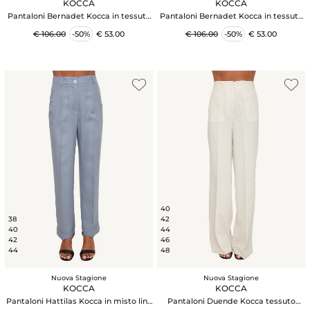
KOCCA
KOCCA
Pantaloni Bernadet Kocca in tessuto
Pantaloni Bernadet Kocca in tessuto
bianco
verde
€ 106.00
-50%
€ 53.00
€ 106.00
-50%
€ 53.00
40
38
42
40
44
42
46
44
48
Nuova Stagione
Nuova Stagione
KOCCA
KOCCA
Pantaloni Hattilas Kocca in misto lino
Pantaloni Duende Kocca tessuto