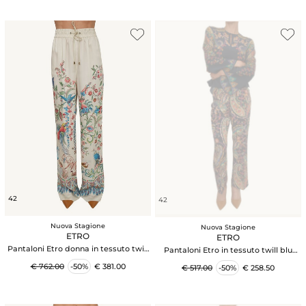
42
42
Nuova Stagione
Nuova Stagione
ETRO
ETRO
Pantaloni Etro donna in tessuto twill
Pantaloni Etro in tessuto twill blu
avorio stampato
stampa Paisley
€ 762.00
-50%
€ 381.00
€ 517.00
-50%
€ 258.50