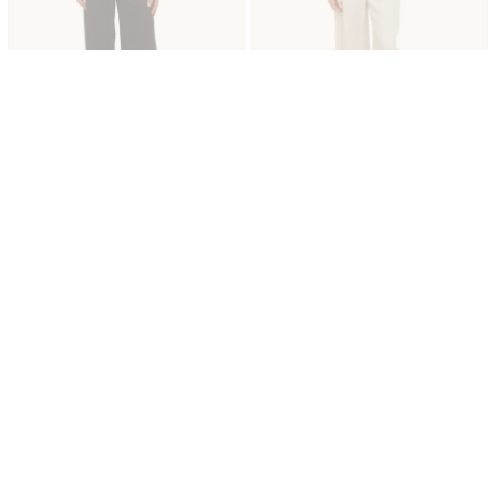
40
42
44
46
46
48
48
Nuova Stagione
Nuova Stagione
MAX MARA STUDIO
MAX MARA STUDIO
Pantalone nero MSTTARTUFO Max
Pantalone beige MSTTARTUFO Max
Mara Studio in tela ramiÉ
Mara Studio in tela ramiÉ
€ 274.00
-50%
€ 137.00
€ 274.00
-50%
€ 137.00