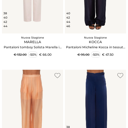
38
40
40
42
42
44
44
46
Nuova Stagione
Nuova Stagione
MARELLA
KOCCA
Pantaloni tomboy Solista Marella in
Pantaloni Micheline Kocca in tessuto
bull di cotone rosa
fluido blu
€ 132.00
-50%
€ 66.00
€ 95.00
-50%
€ 47.50
38