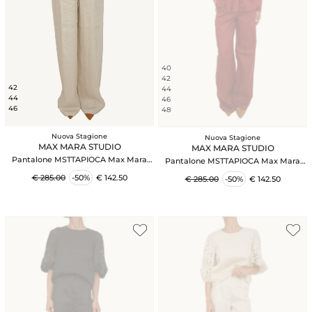
40
42
42
44
44
46
46
48
Nuova Stagione
Nuova Stagione
MAX MARA STUDIO
MAX MARA STUDIO
Pantalone MSTTAPIOCA Max Mara
Pantalone MSTTAPIOCA Max Mara
Studio in lino beige
Studio in lino rosso
€ 285.00
-50%
€ 142.50
€ 285.00
-50%
€ 142.50