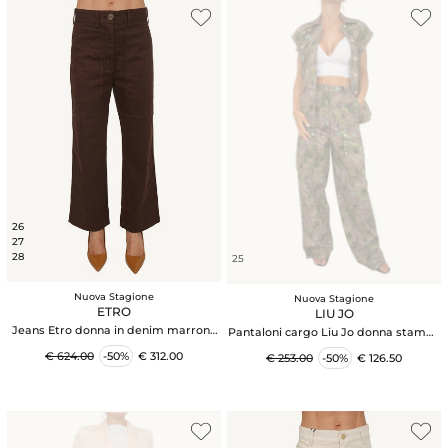
26
27
28
25
Nuova Stagione
Nuova Stagione
ETRO
LIU JO
Jeans Etro donna in denim marrone
Pantaloni cargo Liu Jo donna stampa
motivo chevron
militare e borchie
€ 624.00
-50%
€ 312.00
€ 253.00
-50%
€ 126.50