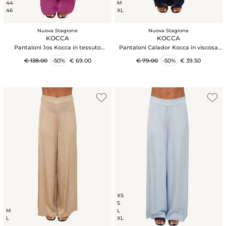
44
M
46
XL
Nuova Stagione
Nuova Stagione
KOCCA
KOCCA
Pantaloni Jos Kocca in tessuto
Pantaloni Calador Kocca in viscosa
leggero viola
blu
€ 138.00
-50%
€ 69.00
€ 79.00
-50%
€ 39.50
XS
S
M
L
L
XL