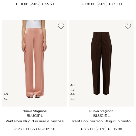
azzurro
panna
€ 111.00
-50%
€ 55.50
€ 138.00
-50%
€ 69.00
40
42
40
44
42
48
Nuova Stagione
Nuova Stagione
BLUGIRL
BLUGIRL
Pantaloni Blugirl in raso di viscosa
Pantaloni marroni Blugirl in misto
rosa
cotone stretch
€ 239.00
-50%
€ 119.50
€ 212.00
-50%
€ 106.00