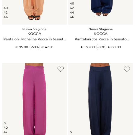
40
40
42
42
44
44
46
Nuova Stagione
Nuova Stagione
KOCCA
KOCCA
Pantaloni Micheline Kocca in tessuto
Pantaloni Jos Kocca in tessuto
fluido salmone
leggero blu
€ 95.00
-50%
€ 47.50
€ 138.00
-50%
€ 69.00
38
40
42
S