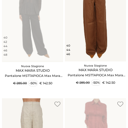
40
42
40
44
44
46
46
48
Nuova Stagione
Nuova Stagione
MAX MARA STUDIO
MAX MARA STUDIO
Pantalone MSTTAPIOCA Max Mara
Pantalone MSTTAPIOCA Max Mara
Studio in lino marrone
Studio in lino nero
€ 285.00
-50%
€ 142.50
€ 285.00
-50%
€ 142.50