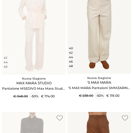
40
42
44
42
46
44
48
46
Nuova Stagione
Nuova Stagione
'S MAX MARA
MAX MARA STUDIO
'S MAX MARA Pantaloni SMMZARINA
Pantalone MSEDIVO Max Mara Studio
Max Mara 'S in cotone elasticizzato
in satin rosa cipria
€ 238.00
-50%
€ 119.00
€ 348.00
-50%
€ 174.00
crema