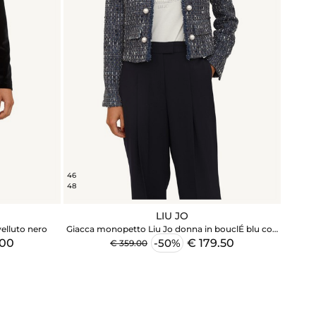
46
48
LIU JO
elluto nero
Giacca monopetto Liu Jo donna in bouclÉ blu con
perle
.00
€ 179.50
-50%
€ 359.00