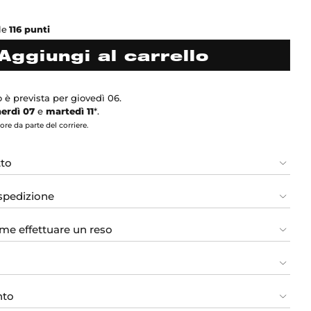
le
116
punti
Aggiungi al carrello
 è prevista per giovedì 06.
erdì 07
e
martedì 11
*.
re da parte del corriere.
tto
 spedizione
me effettuare un reso
nto