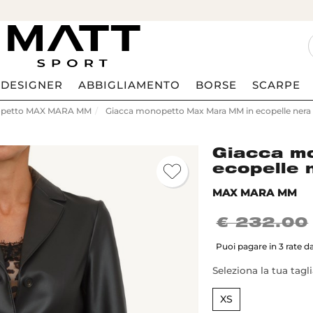
DESIGNER
ABBIGLIAMENTO
BORSE
SCARPE
opetto MAX MARA MM
Giacca monopetto Max Mara MM in ecopelle nera
Giacca m
ecopelle 
MAX MARA MM
€ 232.00
Puoi pagare in 3 rate d
Seleziona la tua tagl
XS