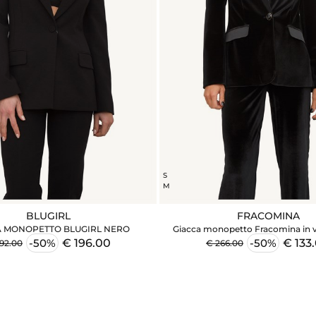
S
M
BLUGIRL
FRACOMINA
A MONOPETTO BLUGIRL NERO
Giacca monopetto Fracomina in v
€ 196.00
€ 133
-50%
-50%
92.00
€ 266.00