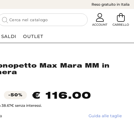
Reso gratuito in Italia
SALDI
OUTLET
onopetto Max Mara MM in
nera
€ 116.00
-50%
a 38.67€ senza interessi.
ia
Guida alle taglie