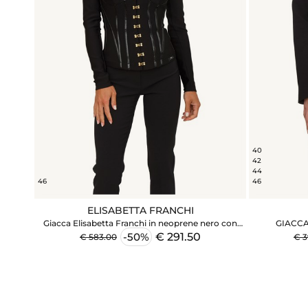
40
42
44
46
46
ELISABETTA FRANCHI
Giacca Elisabetta Franchi in neoprene nero con
GIACC
dettagli corsetto
€ 291.50
-50%
€ 583.00
€ 3