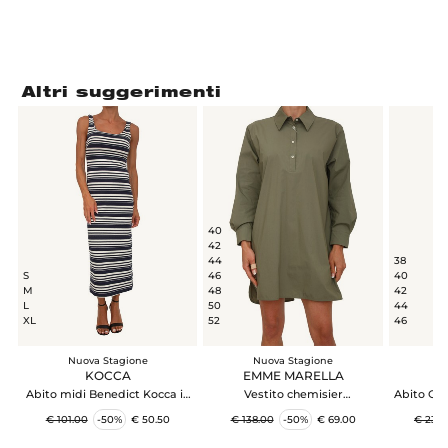
Altri suggerimenti
40
42
44
38
S
46
40
M
48
42
L
50
44
XL
52
46
Nuova Stagione
Nuova Stagione
N
KOCCA
EMME MARELLA
Abito midi Benedict Kocca in
Vestito chemisier
Abito Ova
tessuto a righe blu
EMMGENZANA Emme Marella
s
€ 101.00
-50%
€ 50.50
€ 138.00
-50%
€ 69.00
€ 238.
in cotone verde